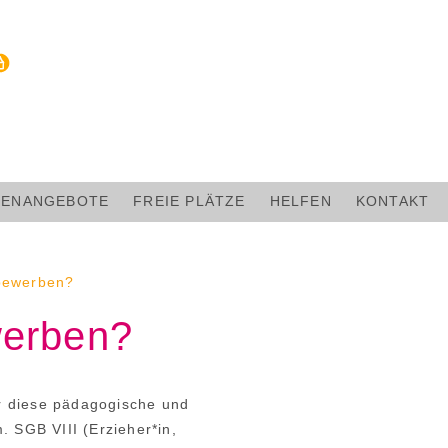
LENANGEBOTE
FREIE PLÄTZE
HELFEN
KONTAKT
 bewerben?
werben?
̈r diese pädagogische und
 SGB VIII (Erzieher*in,