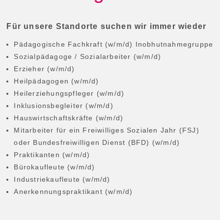
FREIE PLÄTZE
Für unsere Standorte suchen wir immer wieder
HELFEN
KONTAKT
Pädagogische Fachkraft (w/m/d) Inobhutnahmegruppe
Sozialpädagoge / Sozialarbeiter (w/m/d)
TERMINE
Erzieher (w/m/d)
Heilpädagogen (w/m/d)
Heilerziehungspfleger (w/m/d)
Inklusionsbegleiter (w/m/d)
Hauswirtschaftskräfte (w/m/d)
Mitarbeiter für ein Freiwilliges Sozialen Jahr (FSJ)
oder Bundesfreiwilligen Dienst (BFD) (w/m/d)
Praktikanten (w/m/d)
Bürokaufleute (w/m/d)
Industriekaufleute (w/m/d)
Anerkennungspraktikant (w/m/d)