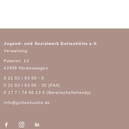
FREIE PLÄTZE
HELFEN
KONTAKT
TERMINE
Jugend- und Sozialwerk Gotteshütte e.V.
Verwaltung
Peterstr. 13
42499 Hückeswagen
0 21 92 / 92 00 - 0
0 21 92 / 92 00 - 20 (FAX)
0 17 7 / 74 56 13 6
(Bereitschaftshandy)
info@gotteshuette.de