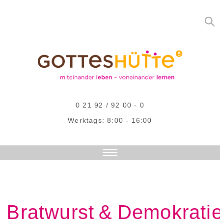
0 21 92 / 92 00 - 0
Werktags: 8:00 - 16:00
DAS SIND WIR
AKTUELLES
ANGEBOTE
Bratwurst & Demokrati
STELLENANGEBOTE