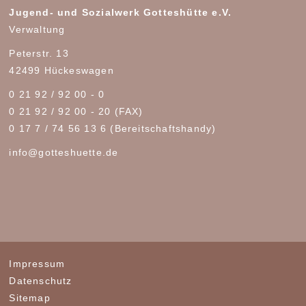
Jugend- und Sozialwerk Gotteshütte e.V.
Verwaltung
Peterstr. 13
42499 Hückeswagen
0 21 92 / 92 00 - 0
0 21 92 / 92 00 - 20 (FAX)
0 17 7 / 74 56 13 6
(Bereitschaftshandy)
info@gotteshuette.de
Impressum
Datenschutz
Sitemap