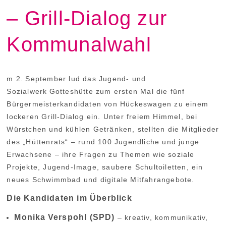
– Grill‑Dialog zur
FREIE PLÄTZE
HELFEN
Kommunalwahl
KONTAKT
TERMINE
m 2. September lud das Jugend‑ und
Sozialwerk Gotteshütte zum ersten Mal die fünf
Bürgermeisterkandidaten von Hückeswagen zu einem
lockeren Grill‑Dialog ein. Unter freiem Himmel, bei
Würstchen und kühlen Getränken, stellten die Mitglieder
des „Hüttenrats“ – rund 100 Jugendliche und junge
Erwachsene – ihre Fragen zu Themen wie soziale
Projekte, Jugend‑Image, saubere Schultoiletten, ein
neues Schwimmbad und digitale Mitfahrangebote.
Die Kandidaten im Überblick
Monika Verspohl (SPD)
– kreativ, kommunikativ,